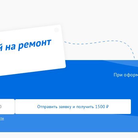
й на ремонт
При оформл
Отправить заявку и получить 1500 ₽
сти