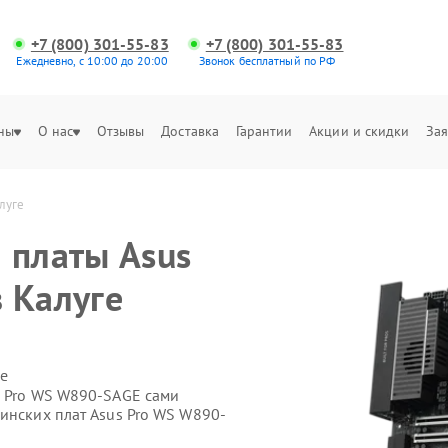
+7 (800) 301-55-83
+7 (800) 301-55-83
Ежедневно, с 10:00 до 20:00
Звонок бесплатный по РФ
ны
О нас
Отзывы
Доставка
Гарантии
Акции и скидки
Зая
луге
 платы Asus
 Калуге
е
s Pro WS W890-SAGE сами
инских плат Asus Pro WS W890-