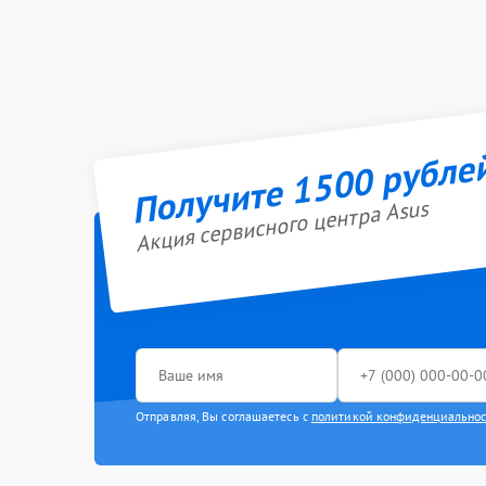
Получите 1500 рубле
Акция сервисного центра Asus
Отправляя, Вы соглашаетесь с
политикой конфиденциально