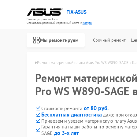
FIX-ASUS
Ремонт устройств Asus
Специализированный cервисный центр г.
Калуга
Мы ремонтируем
Срочный ремонт
Це
 плат Asus в Калуге
Ремонт материнской платы Asus Pro WS W890-SAGE в Ка
Ремонт материнской
Pro WS W890-SAGE в
от 80 руб.
Стоимость ремонта
Бесплатная диагностика
даже при отказ
Привезем и увезем материнскую плату Asu
Гарантия на наши работы по ремонту матер
до 3-х лет
SAGE
Ремонт игровых консолей Asus