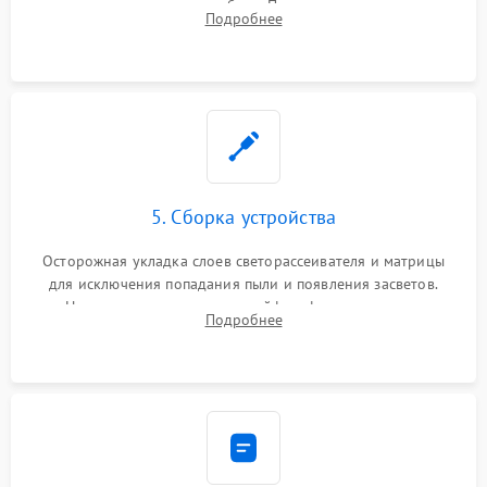
памяти при программных сбоях. При поломке подсветки —
Подробнее
разборка матрицы и замена выгоревших светодиодов.
5. Сборка устройства
Осторожная укладка слоев светорассеивателя и матрицы
для исключения попадания пыли и появления засветов.
Надежное подключение шлейфов, фиксация плат и
Подробнее
аккуратное защелкивание пластикового корпуса монитора.