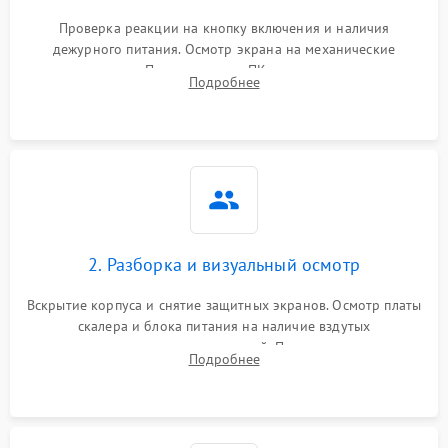
Проверка реакции на кнопку включения и наличия
дежурного питания. Осмотр экрана на механические
повреждения. Подключение к ПК для оценки вывода
Подробнее
изображения, работы подсветки и выявления артефактов на
матрице.
2. Разборка и визуальный осмотр
Вскрытие корпуса и снятие защитных экранов. Осмотр платы
скалера и блока питания на наличие вздутых
конденсаторов, прогаров, окислений. Проверка надежности
Подробнее
контактов и целостности шлейфов матрицы.