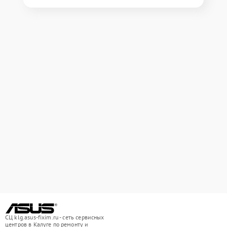
СЦ klg.asus-fixim.ru - сеть сервисных
центров в Калуге по ремонту и