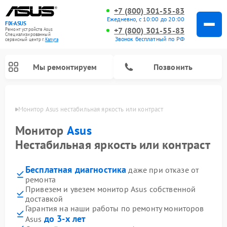
+7 (800) 301-55-83
Ежедневно, с 10:00 до 20:00
FIX-ASUS
+7 (800) 301-55-83
Ремонт устройств Asus
Специализированный
Звонок бесплатный по РФ
cервисный центр г.
Калуга
Мы ремонтируем
Позвонить
алуге
Монитор Asus нестабильная яркость или контраст
Монитор
Asus
Нестабильная яркость или контраст
Бесплатная диагностика
даже при отказе от
ремонта
Привезем и увезем монитор Asus собственной
доставкой
Гарантия на наши работы по ремонту мониторов
до 3-х лет
Asus