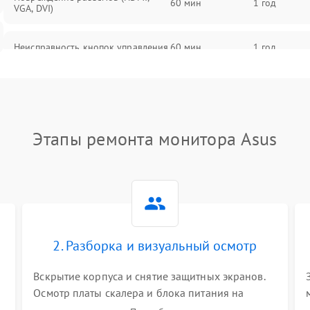
60 мин
1 год
VGA, DVI)
Неисправность кнопок управления
60 мин
1 год
Поломка инвертора
60 мин
1 год
Повреждение кабеля питания
60 мин
1 год
Этапы ремонта монитора Asus
Неисправность системы защиты от
60 мин
1 год
перегрузок
Поломка системы автоматического
60 мин
1 год
отключения
2. Разборка и визуальный осмотр
Неисправность системы защиты от
60 мин
1 год
короткого замыкания
Вскрытие корпуса и снятие защитных экранов.
Осмотр платы скалера и блока питания на
К
наличие вздутых конденсаторов, прогаров,