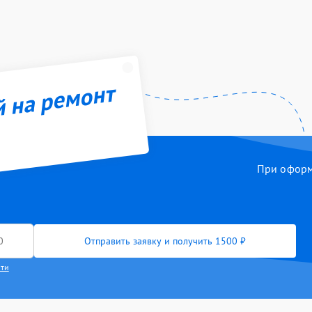
й на ремонт
При оформл
Отправить заявку и получить 1500 ₽
сти