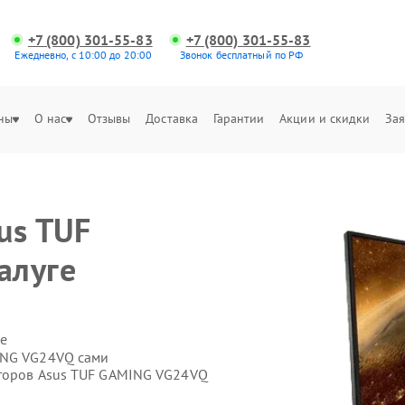
+7 (800) 301-55-83
+7 (800) 301-55-83
Ежедневно, с 10:00 до 20:00
Звонок бесплатный по РФ
ны
О нас
Отзывы
Доставка
Гарантии
Акции и скидки
Зая
us TUF
алуге
е
ING VG24VQ сами
иторов Asus TUF GAMING VG24VQ