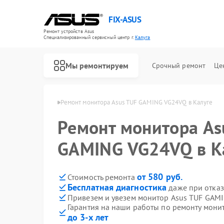
FIX-ASUS
Ремонт устройств Asus
Специализированный cервисный центр г.
Калуга
Мы ремонтируем
Срочный ремонт
Це
торов Asus в Калуге
Ремонт монитора Asus TUF GAMING VG24VQ в Калуге
Ремонт монитора As
GAMING VG24VQ в К
от 580 руб.
Стоимость ремонта
Бесплатная диагностика
даже при отказ
Привезем и увезем монитор Asus TUF GAM
Гарантия на наши работы по ремонту мон
до 3-х лет
Ремонт игровых консолей Asus
Ремонт материнских плат Asus