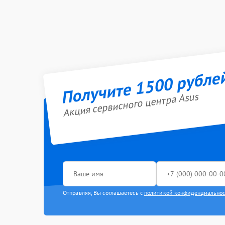
Получите 1500 рубле
Акция сервисного центра Asus
Отправляя, Вы соглашаетесь с
политикой конфиденциально