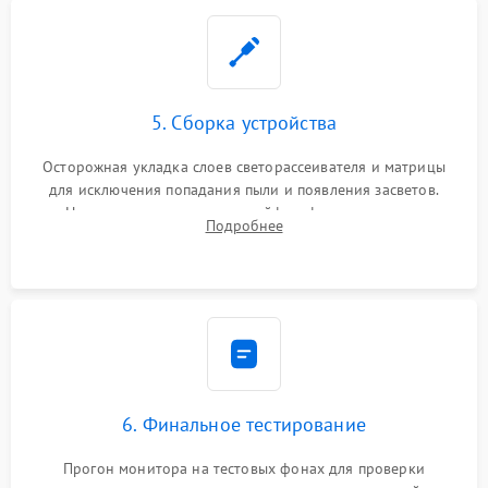
5. Сборка устройства
Осторожная укладка слоев светорассеивателя и матрицы
для исключения попадания пыли и появления засветов.
Надежное подключение шлейфов, фиксация плат и
Подробнее
аккуратное защелкивание пластикового корпуса монитора.
6. Финальное тестирование
Прогон монитора на тестовых фонах для проверки