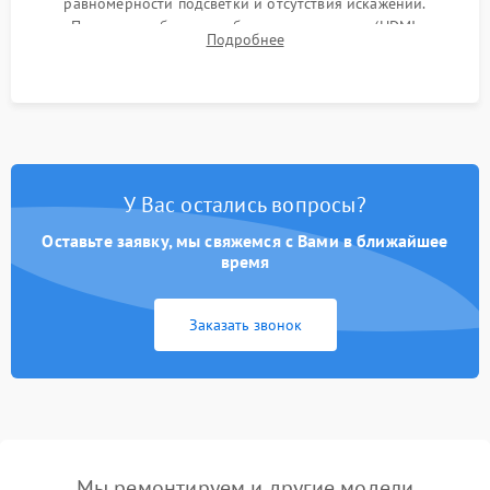
равномерности подсветки и отсутствия искажений.
Проверка работоспособности всех портов (HDMI,
Подробнее
DisplayPort, VGA) и кнопок управления под нагрузкой в
течение пары часов.
У Вас остались вопросы?
Оставьте заявку, мы свяжемся с Вами в ближайшее
время
Заказать звонок
Мы ремонтируем и другие модели