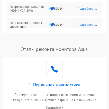
Повреждение разъемов
500 ₽
Подробнее →
(HDMI, VGA, DVI)
Неисправность кнопок
500 ₽
Подробнее →
управления
Поломка инвертора
1500 ₽
Подробнее →
Этапы ремонта монитора Asus
Повреждение кабеля
500 ₽
Подробнее →
питания
Неисправность системы
1000 ₽
Подробнее →
защиты от перегрузок
Поломка системы
1. Первичная диагностика
автоматического
1000 ₽
Подробнее →
отключения
Проверка реакции на кнопку включения и наличия
дежурного питания. Осмотр экрана на механические
Неисправность системы
повреждения. Подключение к ПК для оценки вывода
защиты от короткого
1000 ₽
Подробнее →
Подробнее