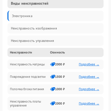
Виды неисправностей
Электроника
Неисправность изображения
Неисправность управления
Неисправности
Стоимость
Неисправность интерфейсов
Неисправность матрицы
2000 ₽
Подробнее →
Прочие неисправности
Повреждение подсветки
1500 ₽
Подробнее →
Неисправность звука
Поломка блока питания
1000 ₽
Подробнее →
Механические повреждения
Неисправность платы
2000 ₽
Подробнее →
управления