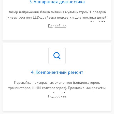
3. Аппаратная диагностика
Поломка системы защиты
1000 ₽
Подробнее →
от замыкания
Замер напряжений блока питания мультиметром. Проверка
инвертора или LED-драйвера подсветки. Диагностика цепей
питания скалера и тестирование сигналов на шлейфе LVDS
Подробнее
4. Компонентный ремонт
Перепайка неисправных элементов (конденсаторов,
транзисторов, ШИМ-контроллеров). Прошивка микросхемы
памяти при программных сбоях. При поломке подсветки —
Подробнее
разборка матрицы и замена выгоревших светодиодов.