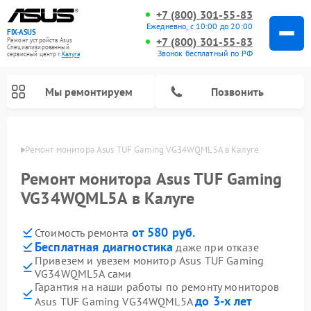
+7 (800) 301-55-83
Ежедневно, с 10:00 до 20:00
FIX-ASUS
+7 (800) 301-55-83
Ремонт устройств Asus
Специализированный
Звонок бесплатный по РФ
cервисный центр г.
Калуга
Мы ремонтируем
Позвонить
алуге
Ремонт монитора Asus TUF Gaming VG34WQML5A в Калуге
Ремонт монитора Asus TUF Gaming
VG34WQML5A в Калуге
от 580 руб.
Стоимость ремонта
Бесплатная диагностика
даже при отказе
Привезем и увезем монитор Asus TUF Gaming
VG34WQML5A сами
Гарантия на наши работы по ремонту мониторов
до 3-х лет
Asus TUF Gaming VG34WQML5A