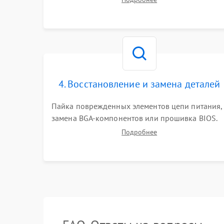
работы периферии для сужения круга
возможных неисправностей перед вскрытием.
4. Восстановление и замена деталей
Пайка поврежденных элементов цепи питания,
замена BGA-компонентов или прошивка BIOS.
Ремонт подсветки матрицы, замена
Подробнее
неисправного накопителя на скоростной SSD
или установка новых модулей памяти.