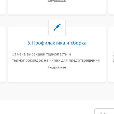
матрицы и питания. Очистка массивной системы
охлаждения от скопившейся пыли.
5. Профилактика и сборка
Замена высохшей термопасты и
термопрокладок на чипах для предотвращения
перегрева. Аккуратная укладка кабелей,
Подробнее
подключение хрупких шлейфов матрицы и
надежная фиксация всех элементов внутри
корпуса моноблока.