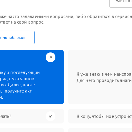
же часто задаваемыми вопросами, либо обратиться в сервисн
твет на свой вопрос.
у моноблоков
тику и последующий
Я уже знаю в чем неиспра
ряд с указанием
Для чего проводить диагн
во. Далее, после
ы получите акт
н.
лать?
Я хочу, чтобы мое устрой