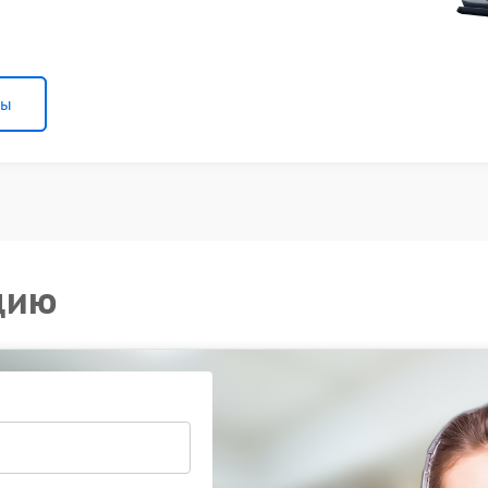
ны
цию