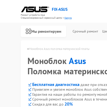
FIX-ASUS
Ремонт устройств Asus
Специализированный cервисный центр г.
Калуга
Мы ремонтируем
Срочный ремонт
Це
локов Asus в Калуге
Моноблок Asus поломка материнской платы
Моноблок
Asus
Поломка материнск
Бесплатная диагностика
даже при отказ
Привезем и увезем моноблок Asus собстве
Гарантия на наши работы по ремонту моно
Срочный ремонт моноблоков Asus в течени
20%
Скидка для вас до
Ремонт игровых консолей Asus
Ремонт материнских плат Asus