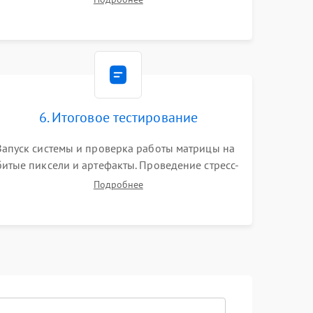
видеокарты. Проверка состояния жесткого
диска и оперативной памяти с помощью POST-
карт и мультиметра.
6. Итоговое тестирование
Запуск системы и проверка работы матрицы на
битые пиксели и артефакты. Проведение стресс-
тестов для оценки эффективности охлаждения.
Подробнее
Проверка Wi-Fi, камеры, микрофона и всех
портов перед выдачей устройства.