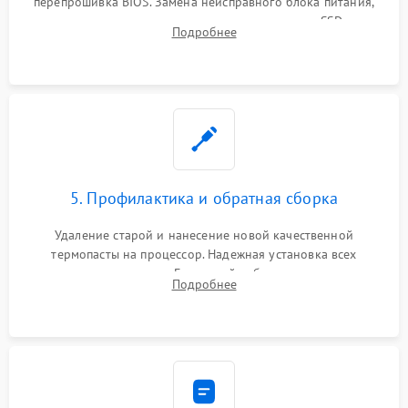
перепрошивка BIOS. Замена неисправного блока питания,
видеокарты, процессора или установка нового SSD для
Подробнее
восстановления и повышения скорости работы системы.
5. Профилактика и обратная сборка
Удаление старой и нанесение новой качественной
термопасты на процессор. Надежная установка всех
комплектующих в слоты. Грамотный кабель-менеджмент для
Подробнее
обеспечения правильной циркуляции воздуха внутри
корпуса ПК.