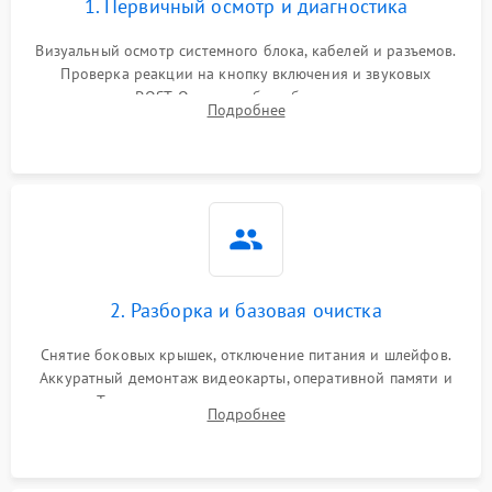
1. Первичный осмотр и диагностика
Визуальный осмотр системного блока, кабелей и разъемов.
Проверка реакции на кнопку включения и звуковых
сигналов POST. Оценка работы блока питания для
Подробнее
локализации базовых неисправностей без полного разбора.
2. Разборка и базовая очистка
Снятие боковых крышек, отключение питания и шлейфов.
Аккуратный демонтаж видеокарты, оперативной памяти и
кулеров. Тщательная очистка корпуса и радиаторов от пыли
Подробнее
с помощью сжатого воздуха для предотвращения
замыканий.