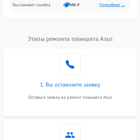
Выскакивает ошибка
690 ₽
Подробнее →
Перегрев и нестабильная работа
Влага и механические повреждения
Сеть и интернет
Этапы ремонта планшета Asus
Зарядка и разъёмы
Программные сбои
1. Вы оставляете заявку
Память и данные
Оставьте заявку на ремонт планшета Asus
Режим работы
Связь и беспроводные модули
Камера