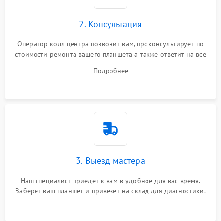
Сенсорное управление
2. Консультация
Проблемы с механикой
Оператор колл центра позвонит вам, проконсультирует по
стоимости ремонта вашего планшета а также ответит на все
Питание и аккумулятор
ваши вопросы.
Подробнее
Кнопки и органы управления
Звук и аудио
Камеры
ПО
3. Выезд мастера
Наш специалист приедет к вам в удобное для вас время.
Заберет ваш планшет и привезет на склад для диагностики.