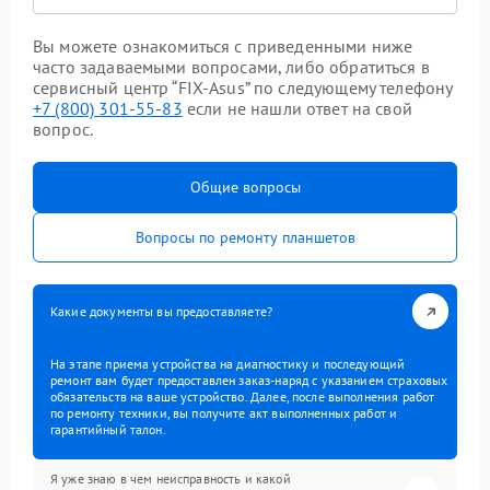
Вы можете ознакомиться с приведенными ниже
часто задаваемыми вопросами, либо обратиться в
сервисный центр “FIX-Asus” по следующему телефону
+7 (800) 301-55-83
если не нашли ответ на свой
вопрос.
Общие вопросы
Вопросы по ремонту планшетов
Какие документы вы предоставляете?
На этапе приема устройства на диагностику и последующий
ремонт вам будет предоставлен заказ-наряд с указанием страховых
обязательств на ваше устройство. Далее, после выполнения работ
по ремонту техники, вы получите акт выполненных работ и
гарантийный талон.
Я уже знаю в чем неисправность и какой