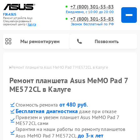
+7 (800) 301-55-83
Ежедневно, с 10:00 до 20:00
FIX-ASUS
+7 (800) 301-55-83
Ремонт устройств Asus
Специализированный
Звонок бесплатный по РФ
cервисный центр г.
Калуга
Мы ремонтируем
Позвонить
алуге
Ремонт планшета Asus MeMO Pad 7 ME572CL в Калуге
Ремонт планшета Asus MeMO Pad 7
ME572CL в Калуге
от 480 руб.
Стоимость ремонта
Бесплатная диагностика
даже при отказе
Привезем и увезем планшет Asus MeMO Pad 7
ME572CL сами
Гарантия на наши работы по ремонту планшетов
до 3-х лет
Asus MeMO Pad 7 ME572CL