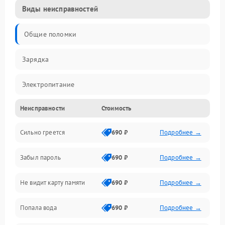
Виды неисправностей
Общие поломки
Зарядка
Электропитание
Неисправности
Стоимость
Экран и изображение
Сильно греется
690 ₽
Подробнее →
Дисплей
Забыл пароль
690 ₽
Подробнее →
Экран (дисплей)
Не видит карту памяти
690 ₽
Подробнее →
Связь
Попала вода
690 ₽
Подробнее →
Разговор (микрофон, динамик)