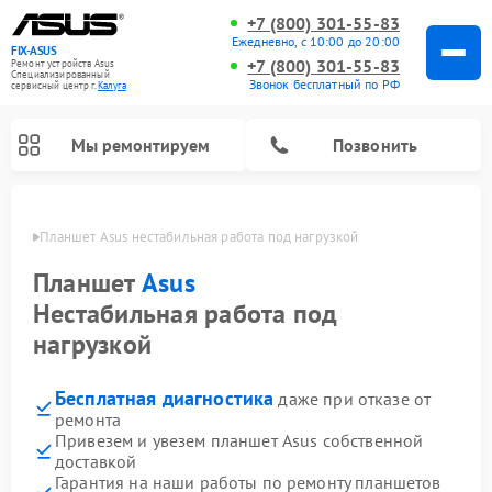
+7 (800) 301-55-83
Ежедневно, с 10:00 до 20:00
FIX-ASUS
+7 (800) 301-55-83
Ремонт устройств Asus
Специализированный
Звонок бесплатный по РФ
cервисный центр г.
Калуга
Мы ремонтируем
Позвонить
алуге
Планшет Asus нестабильная работа под нагрузкой
Планшет
Asus
Нестабильная работа под
нагрузкой
Бесплатная диагностика
даже при отказе от
ремонта
Привезем и увезем планшет Asus собственной
доставкой
Гарантия на наши работы по ремонту планшетов