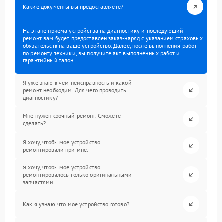
Какие документы вы предоставляете?
На этапе приема устройства на диагностику и последующий
ремонт вам будет предоставлен заказ-наряд с указанием страховых
обязательств на ваше устройство. Далее, после выполнения работ
по ремонту техники, вы получите акт выполненных работ и
гарантийный талон.
Я уже знаю в чем неисправность и какой
ремонт необходим. Для чего проводить
диагностику?
Мне нужен срочный ремонт. Сможете
сделать?
Я хочу, чтобы мое устройство
ремонтировали при мне.
Я хочу, чтобы мое устройство
ремонтировалось только оригинальными
запчастями.
Как я узнаю, что мое устройство готово?