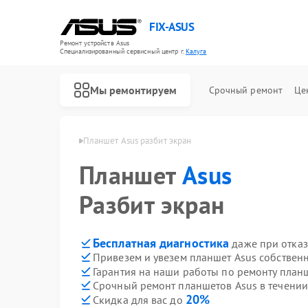
FIX-ASUS
Ремонт устройств Asus
Специализированный cервисный центр г.
Калуга
Мы ремонтируем
Срочный ремонт
Це
шетов Asus в Калуге
Планшет Asus разбит экран
Планшет
Asus
Разбит экран
Бесплатная диагностика
даже при отказ
Привезем и увезем планшет Asus собствен
Гарантия на наши работы по ремонту план
Срочный ремонт планшетов Asus в течении
20%
Скидка для вас до
Ремонт игровых консолей Asus
Ремонт материнских плат Asus