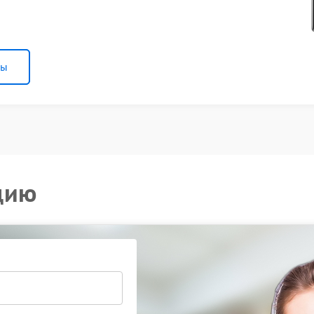
ны
цию