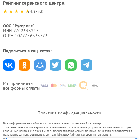
Рейтинг сервисного центра
4.9-5.0
ООО "Русервис"
ИНН 7702633247
ОГРН 1077746335776
Поделиться в соц. сетях:
Мы принимаем
все формы оплаты
Политика конфиденциальности
Вся информация на сайте носит исключительно справочный характер.
Товарные знаки используются исключительно для описания устройств, в отношении которых
сервисные центры klg.asus-fixim.ru предоставляют услуги по ремонту. Услуги оказываются в
неавторизованных сервисных центрах klg.asus-fixim.ru, которые не связаны с
правообладателями товарных знаков или их официальными представителями.