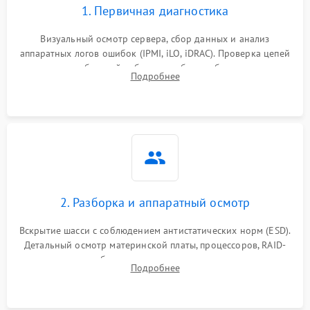
1. Первичная диагностика
Визуальный осмотр сервера, сбор данных и анализ
аппаратных логов ошибок (IPMI, iLO, iDRAC). Проверка цепей
питания и базовой работоспособности без вскрытия
Подробнее
корпуса для быстрой локализации сбоя.
2. Разборка и аппаратный осмотр
Вскрытие шасси с соблюдением антистатических норм (ESD).
Детальный осмотр материнской платы, процессоров, RAID-
контроллеров и блоков питания на наличие термических
Подробнее
повреждений, прогаров или окислений.