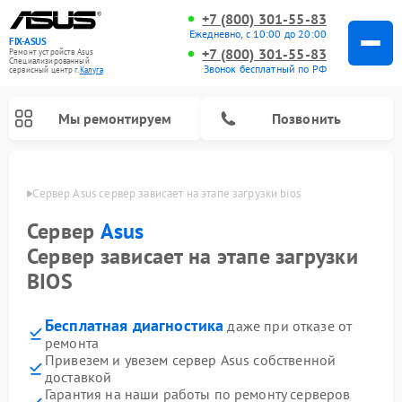
+7 (800) 301-55-83
Ежедневно, с 10:00 до 20:00
FIX-ASUS
+7 (800) 301-55-83
Ремонт устройств Asus
Специализированный
Звонок бесплатный по РФ
cервисный центр г.
Калуга
Мы ремонтируем
Позвонить
алуге
Сервер Asus сервер зависает на этапе загрузки bios
Сервер
Asus
Сервер зависает на этапе загрузки
BIOS
Бесплатная диагностика
даже при отказе от
ремонта
Привезем и увезем сервер Asus собственной
доставкой
Гарантия на наши работы по ремонту серверов