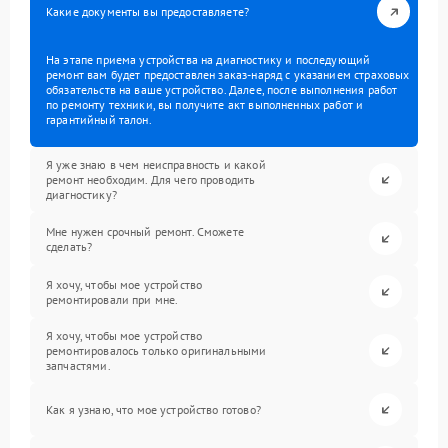
Какие документы вы предоставляете?
На этапе приема устройства на диагностику и последующий
ремонт вам будет предоставлен заказ-наряд с указанием страховых
обязательств на ваше устройство. Далее, после выполнения работ
по ремонту техники, вы получите акт выполненных работ и
гарантийный талон.
Я уже знаю в чем неисправность и какой
ремонт необходим. Для чего проводить
диагностику?
Мне нужен срочный ремонт. Сможете
сделать?
Я хочу, чтобы мое устройство
ремонтировали при мне.
Я хочу, чтобы мое устройство
ремонтировалось только оригинальными
запчастями.
Как я узнаю, что мое устройство готово?