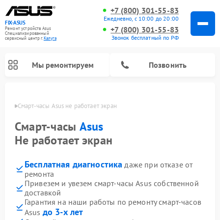
+7 (800) 301-55-83
Ежедневно, с 10:00 до 20:00
FIX-ASUS
+7 (800) 301-55-83
Ремонт устройств Asus
Специализированный
Звонок бесплатный по РФ
cервисный центр г.
Калуга
Мы ремонтируем
Позвонить
алуге
Смарт-часы Asus не работает экран
Смарт-часы
Asus
Не работает экран
Бесплатная диагностика
даже при отказе от
ремонта
Привезем и увезем смарт-часы Asus собственной
доставкой
Гарантия на наши работы по ремонту смарт-часов
до 3-х лет
Asus