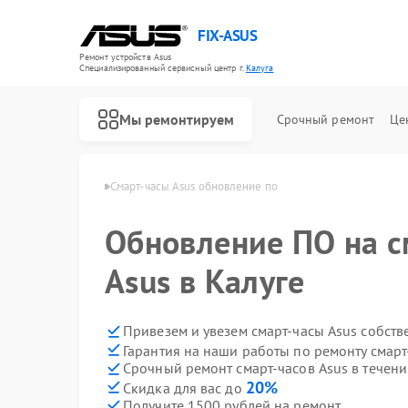
FIX-ASUS
Ремонт устройств Asus
Специализированный cервисный центр г.
Калуга
Мы ремонтируем
Срочный ремонт
Це
-часов Asus в Калуге
Смарт-часы Asus обновление по
Обновление ПО на с
Asus в Калуге
Привезем и увезем смарт-часы Asus собст
Гарантия на наши работы по ремонту смарт
Срочный ремонт смарт-часов Asus в течени
20%
Скидка для вас до
Получите 1500 рублей на ремонт
Ремонт игровых консолей Asus
Ремонт материнских плат Asus