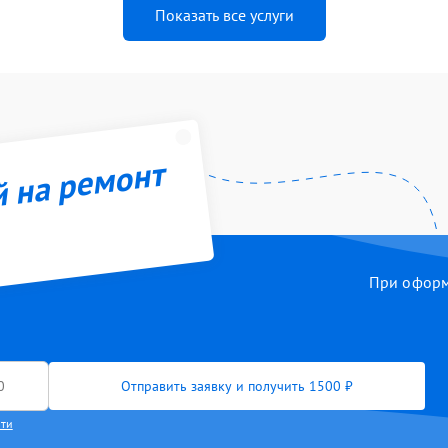
Показать все услуги
й на ремонт
При оформл
Отправить заявку и получить 1500 ₽
сти