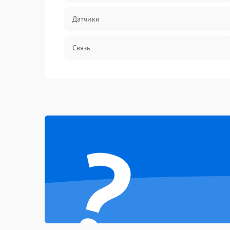
Датчики
Связь
Дисплей
Разговор (микрофон, динамик)
?