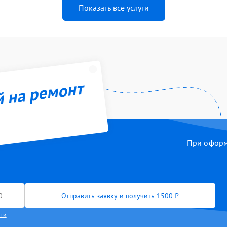
Показать все услуги
й на ремонт
При оформл
Отправить заявку и получить 1500 ₽
сти