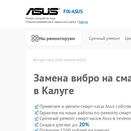
FIX-ASUS
Ремонт устройств Asus
Специализированный cервисный центр г.
Калуга
Мы ремонтируем
Срочный ремонт
Це
-часов Asus в Калуге
Смарт-часы Asus замена вибро
Замена вибро на сма
в Калуге
Привезем и увезем смарт-часы Asus собст
Гарантия на наши работы по ремонту смарт
Срочный ремонт смарт-часов Asus в течени
20%
Скидка для вас до
Получите 1500 рублей на ремонт
Ремонт игровых консолей Asus
Ремонт материнских плат Asus