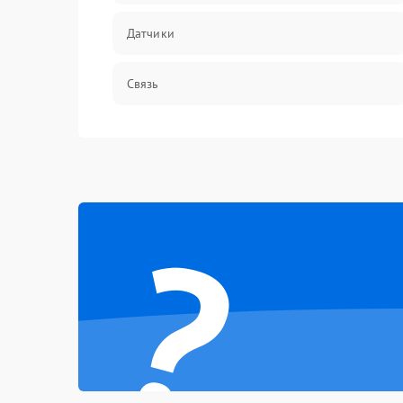
Датчики
Связь
Дисплей
Разговор (микрофон, динамик)
?