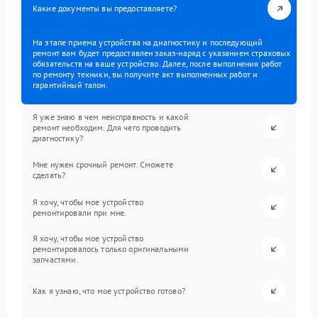
Какие документы вы предоставляете?
На этапе приема устройства на диагностику и последующий
ремонт вам будет предоставлен заказ-наряд с указанием страховых
обязательств на ваше устройство. Далее, после выполнения работ
по ремонту техники, вы получите акт выполненных работ и
гарантийный талон.
Я уже знаю в чем неисправность и какой
ремонт необходим. Для чего проводить
диагностику?
Мне нужен срочный ремонт. Сможете
сделать?
Я хочу, чтобы мое устройство
ремонтировали при мне.
Я хочу, чтобы мое устройство
ремонтировалось только оригинальными
запчастями.
Как я узнаю, что мое устройство готово?