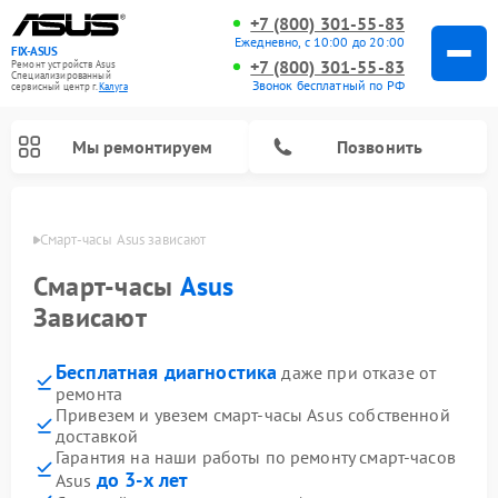
+7 (800) 301-55-83
Ежедневно, с 10:00 до 20:00
FIX-ASUS
+7 (800) 301-55-83
Ремонт устройств Asus
Специализированный
Звонок бесплатный по РФ
cервисный центр г.
Калуга
Мы ремонтируем
Позвонить
алуге
Смарт-часы Asus зависают
Смарт-часы
Asus
Зависают
Бесплатная диагностика
даже при отказе от
ремонта
Привезем и увезем смарт-часы Asus собственной
доставкой
Гарантия на наши работы по ремонту смарт-часов
до 3-х лет
Asus