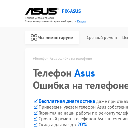
FIX-ASUS
Ремонт устройств Asus
Специализированный cервисный центр г.
Калуга
Мы ремонтируем
Срочный ремонт
Це
фонов Asus в Калуге
Телефон Asus ошибка на телефоне
Телефон
Asus
Ошибка на телефон
Бесплатная диагностика
даже при отказ
Привезем и увезем телефон Asus собствен
Гарантия на наши работы по ремонту теле
Срочный ремонт телефонов Asus в течении
20%
Скидка для вас до
Ремонт игровых консолей Asus
Ремонт материнских плат Asus