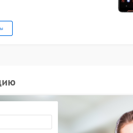
ны
цию