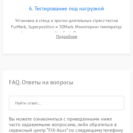
6. Тестирование под нагрузкой
Установка в стенд и прогон длительных стресс-тестов
FurMark, Superposition и 3DMark. Мониторинг температур
графического чипа и Hot Spot. Проверка на отсутствие
Подробнее
артефактов изображения, вылетов драйвера и зависаний.
FAQ. Ответы на вопросы
Вы можете ознакомиться с приведенными ниже
часто задаваемыми вопросами, либо обратиться в
сервисный центр “FIX-Asus” по следующему телефону