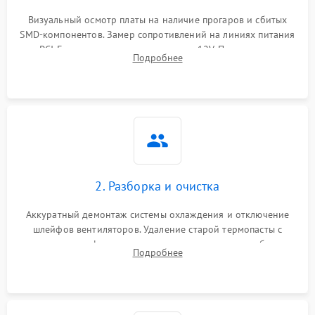
Визуальный осмотр платы на наличие прогаров и сбитых
SMD-компонентов. Замер сопротивлений на линиях питания
PCI-E и дополнительных разъемах 12V. Проверка на
Подробнее
короткое замыкание основных дросселей питания GPU и
памяти.
2. Разборка и очистка
Аккуратный демонтаж системы охлаждения и отключение
шлейфов вентиляторов. Удаление старой термопасты с
кристалла графического чипа и термопрокладок с банок
Подробнее
памяти и зоны VRM. Очистка платы от пыли и окислов.