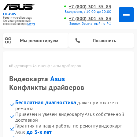
+7 (800) 301-55-83
Ежедневно, с 10:00 до 20:00
FIX-ASUS
+7 (800) 301-55-83
Ремонт устройств Asus
Специализированный
Звонок бесплатный по РФ
cервисный центр г.
Калуга
Мы ремонтируем
Позвонить
алуге
Видеокарта Asus конфликты драйверов
Видеокарта
Asus
Конфликты драйверов
Бесплатная диагностика
даже при отказе от
ремонта
Привезем и увезем видеокарту Asus собственной
доставкой
Гарантия на наши работы по ремонту видеокарт
до 3-х лет
Asus