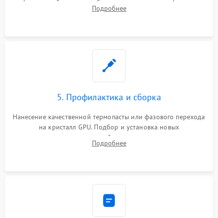
инфракрасной станции реболлинг или замена графического
Подробнее
чипа и дефектной памяти GDDR. Прошивка BIOS
программатором.
5. Профилактика и сборка
Нанесение качественной термопасты или фазового перехода
на кристалл GPU. Подбор и установка новых
термопрокладок правильной толщины на память и цепи
Подробнее
питания. Монтаж радиатора и бэкплейта, подключение и
проверка кулеров.